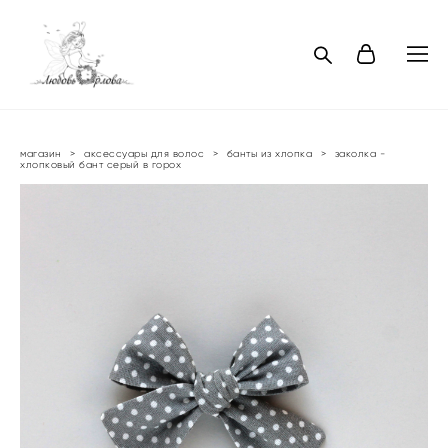
магазин
>
аксессуары для волос
>
банты из хлопка
>
заколка -
хлопковый бант серый в горох